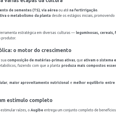
 várias etapas da cultura
ento de sementes (TS)
,
via aérea
ou até
na fertirrigação
.
tiva o metabolismo da planta
desde os estágios iniciais, promovendo
ferramenta estratégica em diversas culturas —
leguminosas, cereais, f
 produtor.
lica: o motor do crescimento
a sua
composição de matérias-primas ativas
, que
ativam o sistema 
etabólicos, fazendo com que a planta
produza mais compostos essen
ular
,
maior aproveitamento nutricional
e
melhor equilíbrio entre
 um estímulo completo
estimular raízes, o
Augibe
entrega um conjunto completo de benefícios