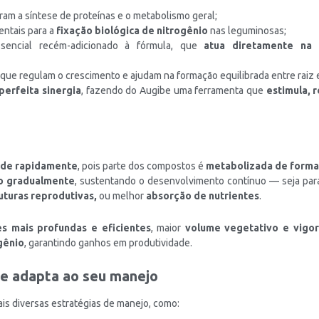
ram a síntese de proteínas e o metabolismo geral;
entais para a
fixação biológica de nitrogênio
nas leguminosas;
ssencial recém-adicionado à fórmula, que
atua diretamente na 
, que regulam o crescimento e ajudam na formação equilibrada entre raiz 
perfeita sinergia
, fazendo do Augibe uma ferramenta que
estimula, 
de rapidamente
, pois parte dos compostos é
metabolizada de forma
do gradualmente
, sustentando o desenvolvimento contínuo — seja pa
uturas reprodutivas,
ou melhor
absorção de nutrientes
.
es mais profundas e eficientes
, maior
volume vegetativo e vigor
gênio
, garantindo ganhos em produtividade.
se adapta ao seu manejo
is diversas estratégias de manejo, como: