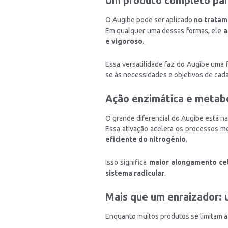
Um produto completo para
O Augibe pode ser aplicado
no tratam
Em qualquer uma dessas formas, ele
a
e vigoroso
.
Essa versatilidade faz do Augibe uma 
se às necessidades e objetivos de cada
Ação enzimática e metabó
O grande diferencial do Augibe está n
Essa ativação acelera os processos m
eficiente do nitrogênio
.
Isso significa
maior alongamento cel
sistema radicular
.
Mais que um enraizador:
Enquanto muitos produtos se limitam a 