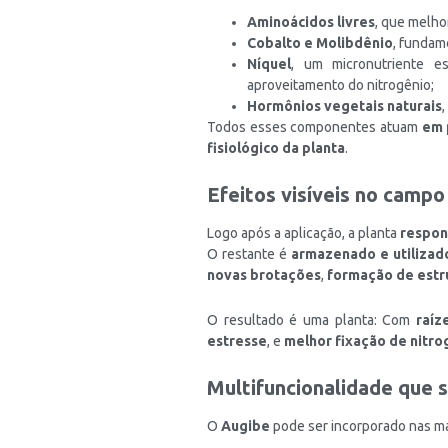
Aminoácidos livres
, que melho
Cobalto e Molibdênio
, fundam
Níquel
, um micronutriente e
aproveitamento do nitrogênio;
Hormônios vegetais naturais
Todos esses componentes atuam
em 
fisiológico da planta
.
Efeitos visíveis no campo
Logo após a aplicação, a planta
respon
O restante é
armazenado e utiliza
novas brotações
,
formação de estr
O resultado é uma planta: Com
raíz
estresse
, e
melhor fixação de nitro
Multifuncionalidade que 
O
Augibe
pode ser incorporado nas ma