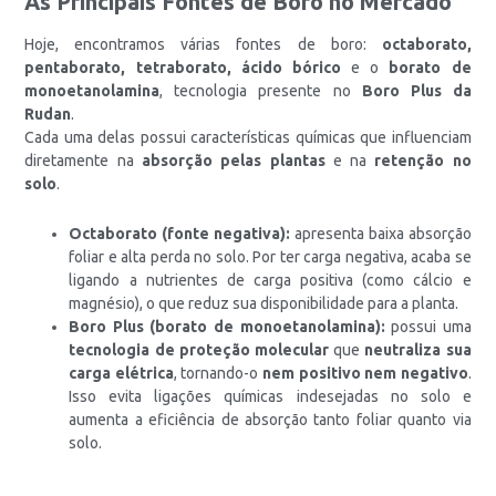
As Principais Fontes de Boro no Mercado
Hoje, encontramos várias fontes de boro:
octaborato,
pentaborato, tetraborato, ácido bórico
e o
borato de
monoetanolamina
, tecnologia presente no
Boro Plus da
Rudan
.
Cada uma delas possui características químicas que influenciam
diretamente na
absorção pelas plantas
e na
retenção no
solo
.
Octaborato (fonte negativa):
apresenta baixa absorção
foliar e alta perda no solo. Por ter carga negativa, acaba se
ligando a nutrientes de carga positiva (como cálcio e
magnésio), o que reduz sua disponibilidade para a planta.
Boro Plus (borato de monoetanolamina):
possui uma
tecnologia de proteção molecular
que
neutraliza sua
carga elétrica
, tornando-o
nem positivo nem negativo
.
Isso evita ligações químicas indesejadas no solo e
aumenta a eficiência de absorção tanto foliar quanto via
solo.