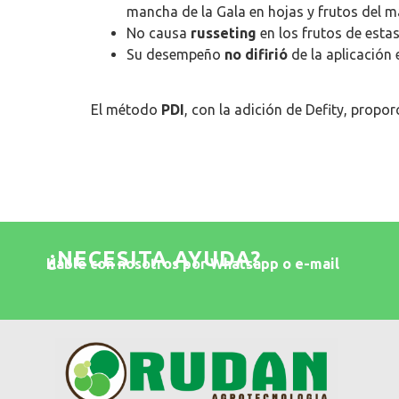
mancha de la Gala en hojas y frutos del ma
No causa
russeting
en los frutos de esta
Su desempeño
no difirió
de la aplicación 
El método
PDI
, con la adición de Defity, propo
¿NECESITA AYUDA?
Hable con nosotros por Whatsapp o e-mail