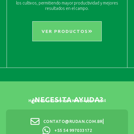
los cultivos, permitiendo mayor productividad y mejores
resultados en el campo.
VER PRODUCTOS
¿NECESITA AYUDA?
Hable con nosotros por Whatsapp o e-mail
CONTATO@RUDAN.COM.BR
+55 54 997033172